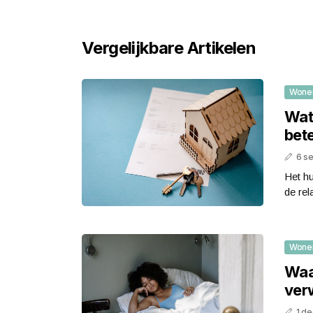
Vergelijkbare Artikelen
Wone
Wat
bet
6 s
Het hu
de rel
Wone
Waa
ver
1 d