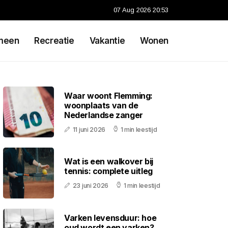
07 Aug 2026 20:53
meen
Recreatie
Vakantie
Wonen
Waar woont Flemming:
woonplaats van de
Nederlandse zanger
11 juni 2026
1 min leestijd
Wat is een walkover bij
tennis: complete uitleg
23 juni 2026
1 min leestijd
Varken levensduur: hoe
oud wordt een varken?