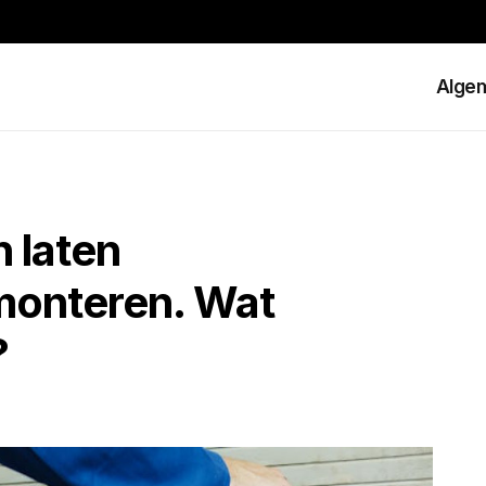
Alge
n laten
monteren. Wat
?