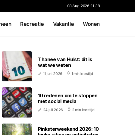
08 Aug 2026 21:38
meen
Recreatie
Vakantie
Wonen
Thanee van Hulst: dit is
wat we weten
11 juni 2026
1 min leestijd
10 redenen om te stoppen
met social media
24 juli 2026
2 min leestijd
Pinksterweekend 2026: 10
leuke uitjes en activiteiten