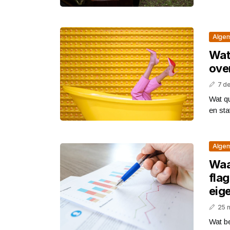
Alge
Wat 
ove
7 d
Wat qu
en sta
Alge
Waa
flag
eige
25 
Wat be