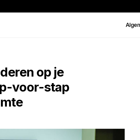
Alge
jderen op je
ap-voor-stap
imte