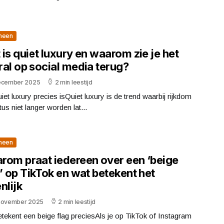
meen
is quiet luxury en waarom zie je het
ral op social media terug?
ecember 2025
2 min leestijd
iet luxury precies isQuiet luxury is de trend waarbij rijkdom
tus niet langer worden lat...
meen
rom praat iedereen over een ‘beige
’ op TikTok en wat betekent het
nlijk
november 2025
2 min leestijd
tekent een beige flag preciesAls je op TikTok of Instagram