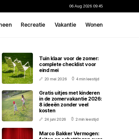
06 Aug 2026 09:45
meen
Recreatie
Vakantie
Wonen
Tuin klaar voor de zomer:
complete checklist voor
eind mei
20 mei 2026
4 min leestijd
Gratis uitjes met kinderen
in de zomervakantie 2026:
8 ideeën zonder veel
kosten
24 juni 2026
2 min leestijd
Marco Bakker Vermogen: