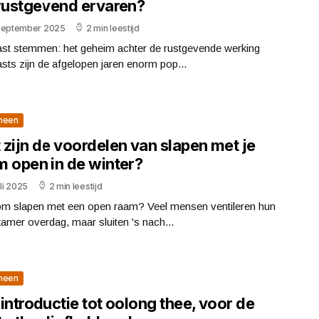
 rustgevend ervaren?
september 2025
2 min leestijd
st stemmen: het geheim achter de rustgevende werking
ts zijn de afgelopen jaren enorm pop...
meen
zijn de voordelen van slapen met je
m open in de winter?
uli 2025
2 min leestijd
m slapen met een open raam? Veel mensen ventileren hun
amer overdag, maar sluiten 's nach...
meen
introductie tot oolong thee, voor de