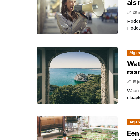
als
29 
Podca
Podcas
Alge
Wat 
raa
15 j
Waaro
slaapk
Alge
Een 