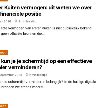
er Kuiten vermogen: dit weten we over
 financiële positie
uni 2026
2 min leestijd
acte vermogen van Peter Kuiten is niet publiekelijk bekend.
n geen officiële bronnen die...
meen
kun je je schermtijd op een effectieve
ier verminderen?
september 2025
2 min leestijd
 is schermtijd verminderen belangrijk? In de huidige digitale
 brengen we steeds meer ti...
meen