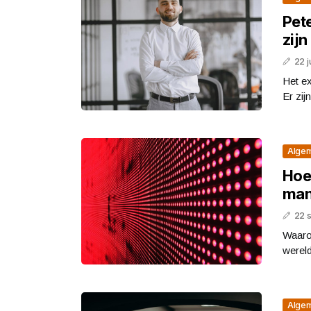
Pet
zijn
22 j
Het ex
Er zij
Alge
Hoe 
man
22 
Waarom
wereld
Alge