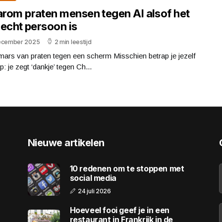
rom praten mensen tegen AI alsof het
 echt persoon is
ecember 2025
2 min leestijd
ars van praten tegen een scherm Misschien betrap je jezelf
op: je zegt ‘dankje’ tegen Ch...
Nieuwe artikelen
10 redenen om te stoppen met
social media
24 juli 2026
Hoeveel fooi geef je in een
restaurant in Frankrijk in de