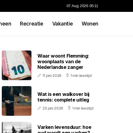
07 Aug 2026 05:11
meen
Recreatie
Vakantie
Wonen
Waar woont Flemming:
woonplaats van de
Nederlandse zanger
11 juni 2026
1 min leestijd
Wat is een walkover bij
tennis: complete uitleg
23 juni 2026
1 min leestijd
Varken levensduur: hoe
oud wordt een varken?