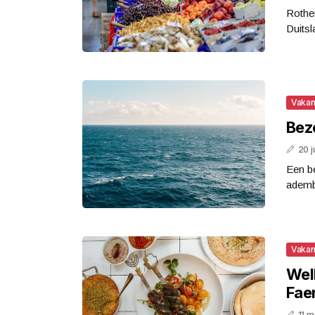
Rothen
Duitsl
Vakan
Bez
20 j
Een b
adembe
Vakan
Wel
Fae
11 m