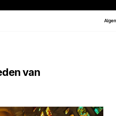
Alge
eden van