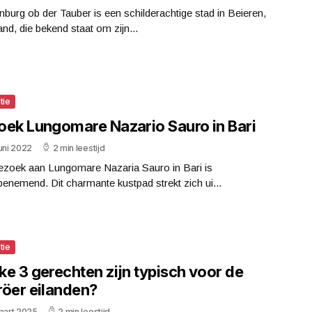
burg ob der Tauber is een schilderachtige stad in Beieren,
and, die bekend staat om zijn...
tie
oek Lungomare Nazario Sauro in Bari
uni 2022
2 min leestijd
ezoek aan Lungomare Nazaria Sauro in Bari is
nemend. Dit charmante kustpad strekt zich ui...
tie
ke 3 gerechten zijn typisch voor de
röer eilanden?
aart 2025
2 min leestijd