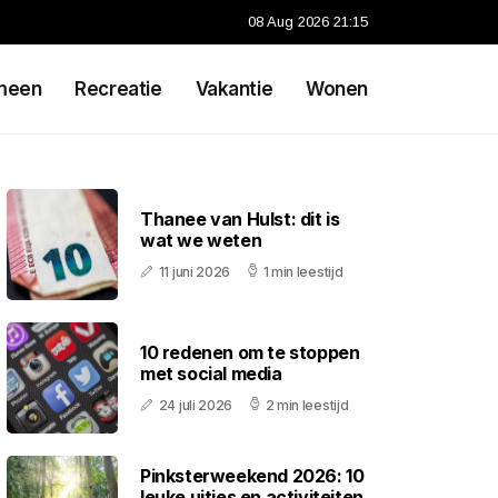
08 Aug 2026 21:15
meen
Recreatie
Vakantie
Wonen
Thanee van Hulst: dit is
wat we weten
11 juni 2026
1 min leestijd
10 redenen om te stoppen
met social media
24 juli 2026
2 min leestijd
Pinksterweekend 2026: 10
leuke uitjes en activiteiten