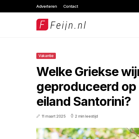
Adverteren
Contact
Vakantie
Welke Griekse wi
geproduceerd op 
eiland Santorini?
11 maart 2025
2 min leestijd