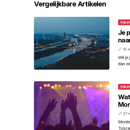
Vergelijkbare Artikelen
Vakan
Je p
naa
16 
Wil je
dan ee
Vakan
Wat 
Mon
27 
Montec
Toscan