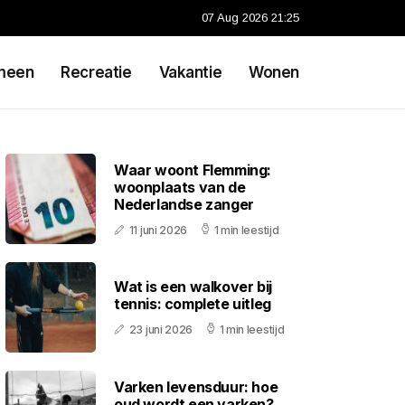
07 Aug 2026 21:25
meen
Recreatie
Vakantie
Wonen
Waar woont Flemming:
woonplaats van de
Nederlandse zanger
11 juni 2026
1 min leestijd
Wat is een walkover bij
tennis: complete uitleg
23 juni 2026
1 min leestijd
Varken levensduur: hoe
oud wordt een varken?