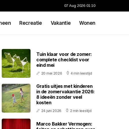
07 Aug 2026 01:10
meen
Recreatie
Vakantie
Wonen
Tuin klaar voor de zomer:
complete checklist voor
eind mei
20 mei 2026
4 min leestijd
Gratis uitjes met kinderen
in de zomervakantie 2026:
8 ideeën zonder veel
kosten
24 juni 2026
2 min leestijd
Marco Bakker Vermogen: