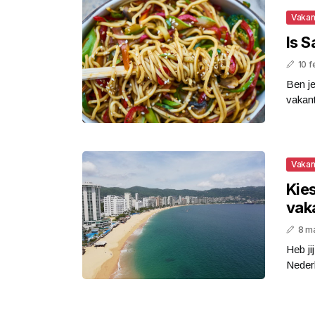
Vakan
Is S
10 f
Ben je
vakant
Vakan
Kies
vak
8 m
Heb ji
Nederl