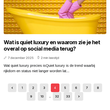
Wat is quiet luxury en waarom zie je het
overal op social media terug?
7 december 2025
2 min leestijd
Wat quiet luxury precies isQuiet luxury is de trend waarbij
rijkdom en status niet langer worden lat...
1
2
3
4
5
6
7
8
9
10
...
32
33