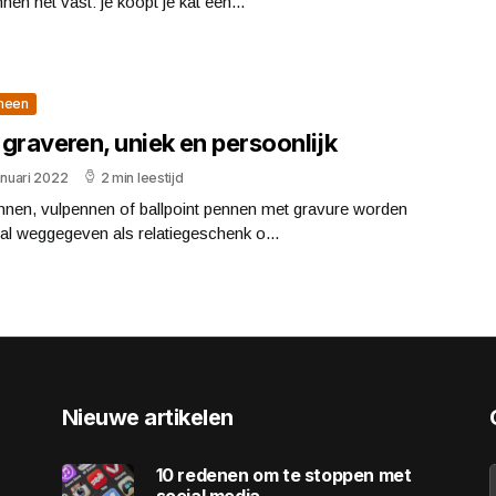
nen het vast: je koopt je kat een...
meen
graveren, uniek en persoonlijk
anuari 2022
2 min leestijd
nnen, vulpennen of ballpoint pennen met gravure worden
l weggegeven als relatiegeschenk o...
Nieuwe artikelen
10 redenen om te stoppen met