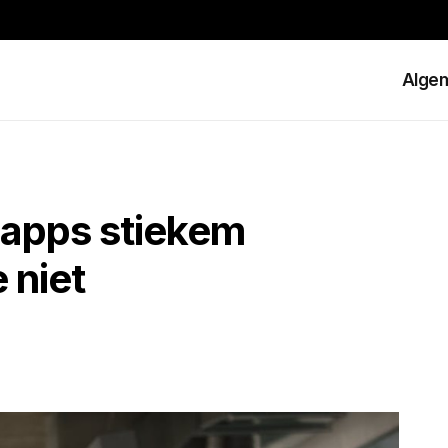
Alge
 apps stiekem
e niet