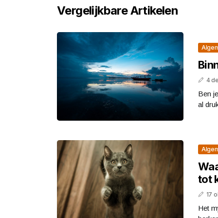
Vergelijkbare Artikelen
Alge
Binn
4 d
Ben je
al dru
Alge
Waa
tot
17 
Het my