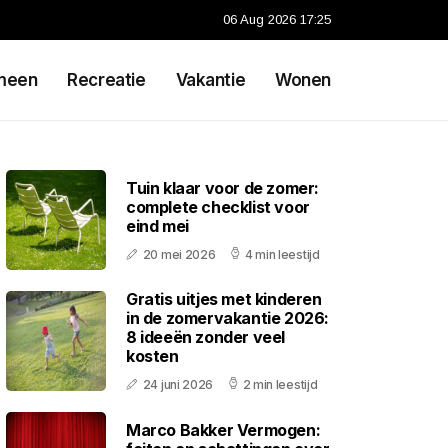
06 Aug 2026 17:25
meen
Recreatie
Vakantie
Wonen
Tuin klaar voor de zomer:
complete checklist voor
eind mei
20 mei 2026
4 min leestijd
Gratis uitjes met kinderen
in de zomervakantie 2026:
8 ideeën zonder veel
kosten
24 juni 2026
2 min leestijd
Marco Bakker Vermogen: