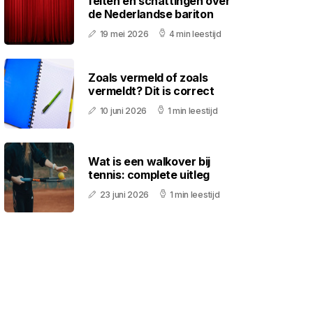
feiten en schattingen over
de Nederlandse bariton
19 mei 2026
4 min leestijd
Zoals vermeld of zoals
vermeldt? Dit is correct
10 juni 2026
1 min leestijd
Wat is een walkover bij
tennis: complete uitleg
23 juni 2026
1 min leestijd