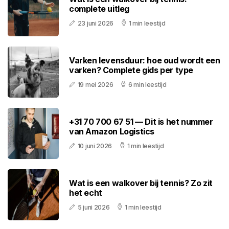
complete uitleg
23 juni 2026
1 min leestijd
Varken levensduur: hoe oud wordt een
varken? Complete gids per type
19 mei 2026
6 min leestijd
+31 70 700 67 51 — Dit is het nummer
van Amazon Logistics
10 juni 2026
1 min leestijd
Wat is een walkover bij tennis? Zo zit
het echt
5 juni 2026
1 min leestijd