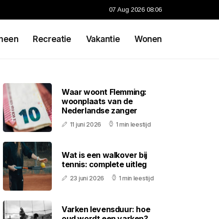
07 Aug 2026 08:06
meen
Recreatie
Vakantie
Wonen
Waar woont Flemming:
woonplaats van de
Nederlandse zanger
11 juni 2026
1 min leestijd
Wat is een walkover bij
tennis: complete uitleg
23 juni 2026
1 min leestijd
Varken levensduur: hoe
oud wordt een varken?