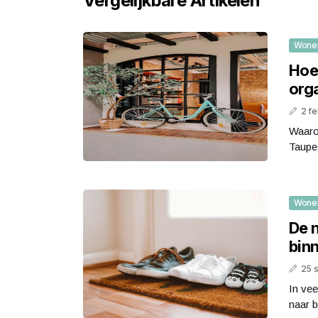
Vergelijkbare Artikelen
Wone
Hoe 
orga
2 fe
Waarom
Taupe 
Wone
De 
bin
25 
In vee
naar b