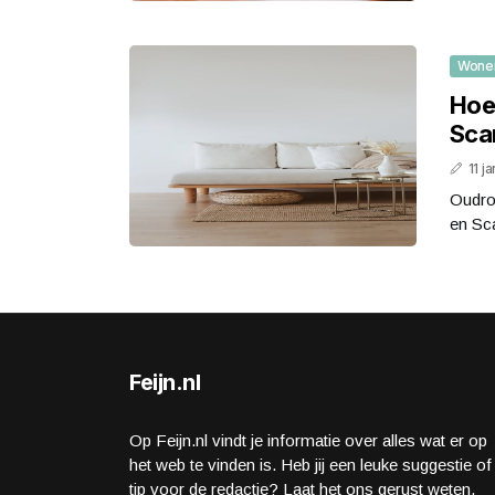
Wone
Hoe 
Sca
11 j
Oudroz
en Sc
Feijn.nl
Op Feijn.nl vindt je informatie over alles wat er op
het web te vinden is. Heb jij een leuke suggestie of
tip voor de redactie? Laat het ons gerust weten.