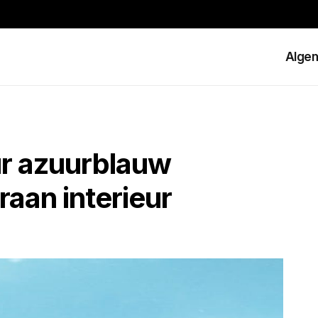
Alge
ur azuurblauw
raan interieur