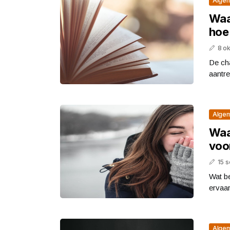
Alge
Waa
hoe
8 o
De ch
aantre
Alge
Waa
voo
15 
Wat be
ervaar
Alge