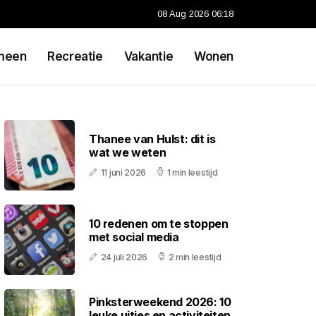
08 Aug 2026 06:18
meen
Recreatie
Vakantie
Wonen
Thanee van Hulst: dit is
wat we weten
11 juni 2026
1 min leestijd
10 redenen om te stoppen
met social media
24 juli 2026
2 min leestijd
Pinksterweekend 2026: 10
leuke uitjes en activiteiten