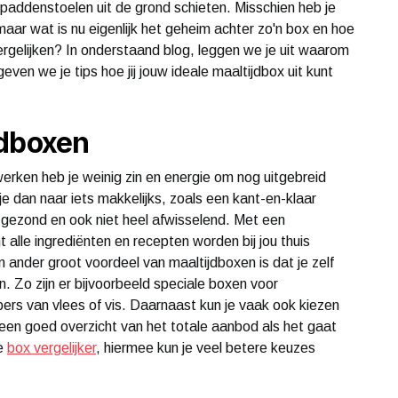
paddenstoelen uit de grond schieten. Misschien heb je
maar wat is nu eigenlijk het geheim achter zo'n box en hoe
ergelijken? In onderstaand blog, leggen we je uit waarom
geven we je tips hoe jij jouw ideale maaltijdbox uit kunt
jdboxen
werken heb je weinig zin en energie om nog uitgebreid
e dan naar iets makkelijks, zoals een kant-en-klaar
ht gezond en ook niet heel afwisselend. Met een
 alle ingrediënten en recepten worden bij jou thuis
n ander groot voordeel van maaltijdboxen is dat je zelf
n. Zo zijn er bijvoorbeeld speciale boxen voor
bers van vlees of vis. Daarnaast kun je vaak ook kiezen
 een goed overzicht van het totale aanbod als het gaat
ne
box vergelijker
, hiermee kun je veel betere keuzes